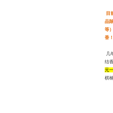
目
品
等
香
几
结香
元一
棋