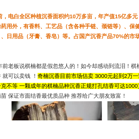
前，电白全区种植沉香面积约10万多亩，年产值15亿多
除药用外，有香料、工艺品（含各种手链、颈链等）、保
）、日用品（牙膏、香皂）等。
占国产沉香产品70%的市
！
年前老板说棋楠都是假忽悠人的！如今却感动到流泪！棋楠
 就可以卖钱 ！
奇楠沉香目前市场估卖 3000元起到2万一
克不等 一颗成年的棋楠品种沉香正规打孔结香可达1000
楠苗 保证市面结香最优质品种 推荐给广大朋友致富！