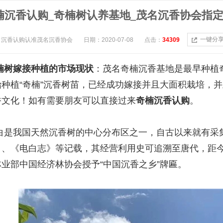
楠沉香认购_奇楠树认养基地_茂名沉香协会指
一键分
：沉香认购认准茂名沉香协会
日期：2020-07-08
点击：
34309
楠树嫁接种植的市场现状
：茂名奇楠沉香基地是最早种植奇
始种植“奇楠”沉香树苗，已经成功嫁接并且大面积栽培，
香文化！如有需要朋友可以直接过来
奇楠沉香认购
。
白是我国天然沉香树的中心分布区之一，自古以来就有采
、《电白志》等记载，其经营利用史可追溯至唐代，距今已有
林业部中国经济林协会授予“中国沉香之乡”牌匾。
1