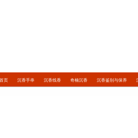
首页
沉香手串
沉香线香
奇楠沉香
沉香鉴别与保养