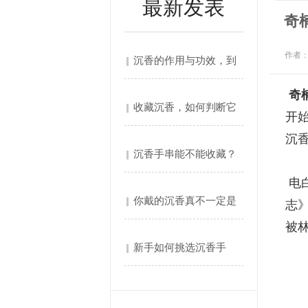
最新发表
奇
作者
沉香的作用与功效，到
奇
底好....
收藏沉香，如何判断它
开
沉
是否....
沉香手串能不能收藏？
电
真正....
你戴的沉香真不一定是
志》
被
真的....
新手如何挑选沉香手
串？避....