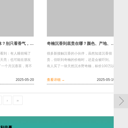
沉香茶真能调理身体？别只看香气，看这几点
奇楠沉香到底贵在哪？颜色、产地、价值一次讲明白！
看到：有人睡前喝了
很多新接触沉香的小伙伴，虽然知道沉香很
天亮；也可能在朋友
贵，但听到奇楠的价格时，还是会被吓到。
了一个月沉香茶，胃不
有人买了一块天然沉水野奇楠，标价100万以
了。”沉香茶，正在悄
上，朋友们都觉得是不是被坑了。但这就是
天然...
2025-05-20
查看详细 →
2025-05-19
›
»
互利共赢