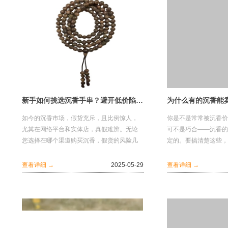
新手如何挑选沉香手串？避开低价陷阱，理性选择好香！
如今的沉香市场，假货充斥，且比例惊人，
你是不是常常被沉香价
尤其在网络平台和实体店，真假难辨。无论
可不是巧合——沉香的
您选择在哪个渠道购买沉香，假货的风险几
定的。要搞清楚这些，
乎是相同的。虽然实体店的购买体验较为直
则”。惠安红土沉香1.
观，但仍...
大...
查看详细 →
2025-05-29
查看详细 →