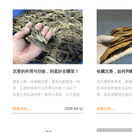
沉香的作用与功效，到底好在哪里？
收藏沉香，如何判
很多人第一次接触沉香，最先问的就是一句
在沉香的世界里，收藏
话：沉香到底有什么作用与功效？说白了，
的冲动或外观来决定的
沉香之所以这些年一直有人喜欢，不只是因
香，背后需要经过深思
为它贵，也不只是因为它香，而是因为它身
今天，我们将探讨几个
上同时有...
们在沉香...
查看详细 →
2026-04-11
查看详细 →
1