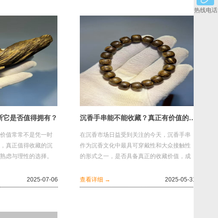
热线电话
断它是否值得拥有？
沉香手串能不能收藏？真正有价值的手串，都具备这五个标准
价值常常不是凭一时
在沉香市场日益受到关注的今天，沉香手串
，真正值得收藏的沉
作为沉香文化中最具可穿戴性和大众接触性
熟虑与理性的选择。
的形式之一，是否具备真正的收藏价值，成
关键因素，帮助香友
为了许多香友关心的焦点。答案是肯定的，
但前提是...
2025-07-06
查看详细 →
2025-05-31