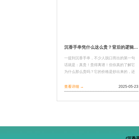
沉香手串凭什么这么贵？背后的逻辑你真的懂吗？
一提到沉香手串，不少人脱口而出的第一句
话就是：真贵！贵得离谱！但你真的了解它
为什么那么贵吗？它的价格是炒出来的，还
是真有价值？今天这篇就带你拨开迷雾，讲
明白沉香...
查看详细 →
2025-05-23
(沉香