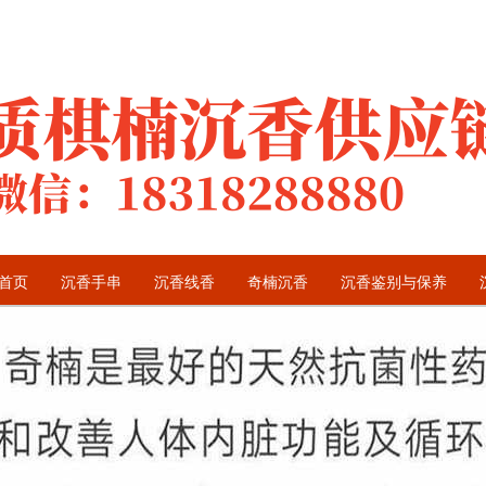
首页
沉香手串
沉香线香
奇楠沉香
沉香鉴别与保养