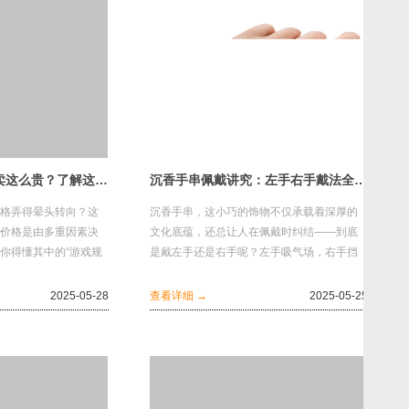
为什么有的沉香能卖这么贵？了解这四个核心因素！
沉香手串佩戴讲究：左手右手戴法全解，避坑+建议全都有
格弄得晕头转向？这
沉香手串，这小巧的饰物不仅承载着深厚的
价格是由多重因素决
文化底蕴，还总让人在佩戴时纠结——到底
你得懂其中的“游戏规
是戴左手还是右手呢？左手吸气场，右手挡
 品种差异，价格差距
外邪，沉香戴哪只手有讲究其实，选择哪只
手，关键...
2025-05-28
查看详细 →
2025-05-25