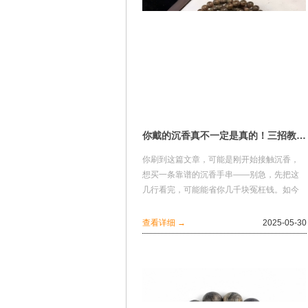
你戴的沉香真不一定是真的！三招教你辨别“美容香”！
你刷到这篇文章，可能是刚开始接触沉香，
想买一条靠谱的沉香手串——别急，先把这
几行看完，可能能省你几千块冤枉钱。如今
的沉香市场，说实话，假货比例高得吓人。
不夸张地...
查看详细 →
2025-05-30