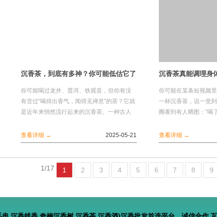
沉香茶，到底有多神？你可能低估它了
你可能喝过龙井、普洱、铁观音，但你有没
你可能在某条短视频里
有尝过“喝得出香气，闻得见禅意”的茶？它就
一杯沉香茶，说一觉到
是近年来悄然流行起来的沉香茶。一种古人
圈看到有人晒图：“喝
喝、皇帝喝、连现代人都越来越离不开的特
胀了，人也没那么焦躁
别茶...
悄成...
查看详细 →
2025-05-21
查看详细 →
1/17
1
2
3
4
5
6
7
8
9
手串,沉香线香,奇楠沉香树,沉香茶,沉香酒)沉香批发首选平台，诚信合作 