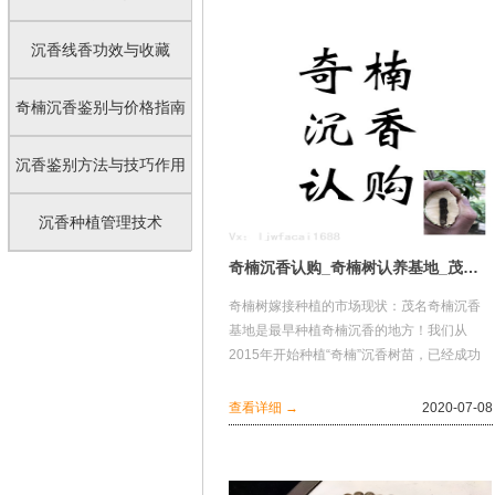
沉香线香功效与收藏
奇楠沉香鉴别与价格指南
沉香鉴别方法与技巧作用
沉香种植管理技术
奇楠沉香认购_奇楠树认养基地_茂名沉香协会指定单位
奇楠树嫁接种植的市场现状：茂名奇楠沉香
基地是最早种植奇楠沉香的地方！我们从
2015年开始种植“奇楠”沉香树苗，已经成功
嫁接并且大面积栽培，并且大量供应全国各
地...
查看详细 →
2020-07-08