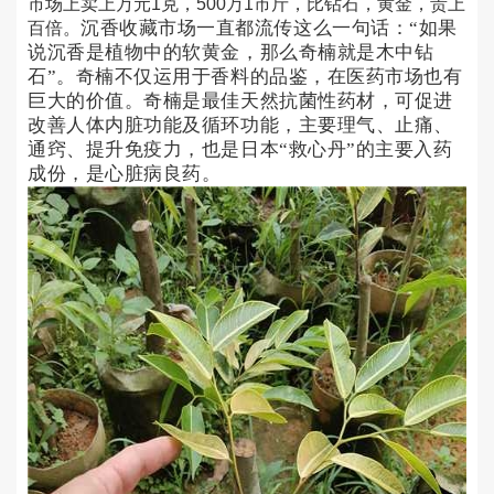
市场上卖上万元1克，500万1市斤，比钻石，黄金，贵上
沉香收藏市场一直都流传这么一句话：“如果
百倍。
说沉香是植物中的软黄金，那么奇楠就是木中钻
石”。奇楠不仅运用于香料的品鉴，在医药市场也有
巨大的价值。奇楠是最佳天然抗菌性药材，可促进
改善人体内脏功能及循环功能，主要理气、止痛、
通窍、提升免疫力，也是日本“救心丹”的主要入药
成份，是心脏病良药。