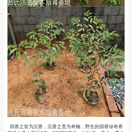
四香之首为沉香，沉香之贵为奇楠，野生的国香绿奇香