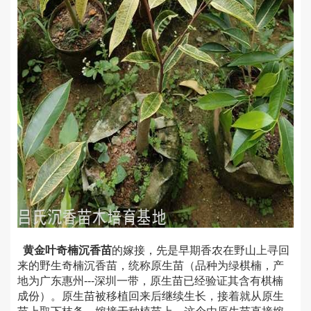
黄金叶奇楠沉香苗
的嫁接，先是早期香农在野山上寻回
来的野生奇楠沉香苗，统称原生苗（品种为绿棋楠，产
地为广东惠州---深圳一带，原生苗已经验证其含有棋楠
成份）。原生苗被移植回来后继续生长，接着就从原生