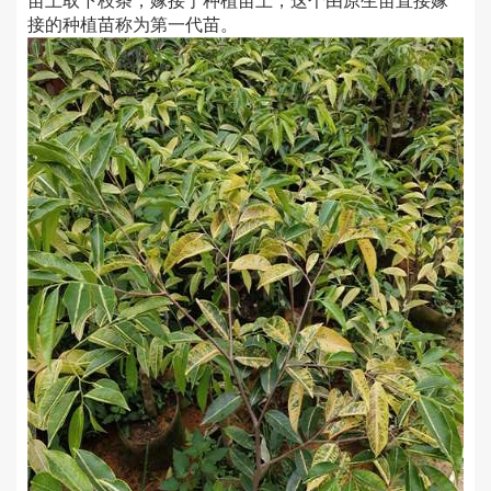
苗上取下枝条，嫁接于种植苗上，这个由原生苗直接嫁
接的种植苗称为第一代苗。