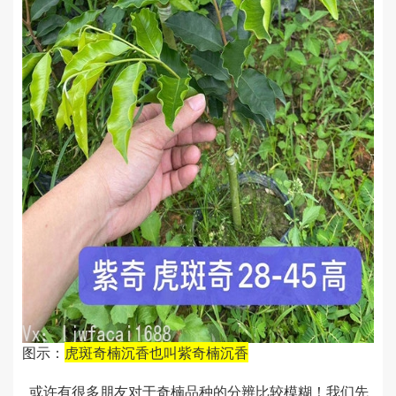
图示：
虎斑奇楠沉香也叫紫奇楠沉香
或许有很多朋友对于奇楠品种的分辨比较模糊！我们先