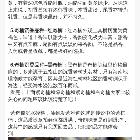
黄，有着深棕色香脂射腺，油脂切面黄多绿少。从味道
上来说，初香甚短有浓郁香味，本香甜淡，尾香亦转为
乳香。但是其香味虽好，并不持久。
5.奇楠沉香品种--
红奇楠：
红奇楠外观上其横切面为黄
褐色，味道上香味以甜为主，香韵变化极为丰富，甜香
中又有点辛麻，尾韵有点淡淡的果香韵。不论是品香、
入药或者是收藏，都是极好的选择。
6.
奇楠沉香品种--
黑奇楠：
黑奇楠是奇楠等级里价格最
廉的，多来源于五指山的沉香老树头芯材，只有海南地
理物候才能孕育，因其是近海红树林地区的香树倒伏于
海边，经受海水浸泡数百年而成。
看完：上面紫奇楠和绿奇楠和紫奇楠和白奇楠大家比较
关心的问题应该比较清楚了吧！
紫奇楠沉水碎料，油到发紫难道这就是传说中的紫棋
楠，这品质随意拍颜值都爆满，奇韵味更是好到爆炸，
这其中的感觉只有您买回去品，细细的品才能体会
到……