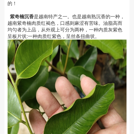
的！
紫奇楠沉香
是越南特产之一。也是越南熟沉香的一种，
越南紫奇楠肉质红褐色，口感则麻涩有苦味。油脂高而
均匀者为上品，从外观上可分为两种，一种内质灰紫色
呈板片状:一种肉质红紫色，呈丝条扭曲状。