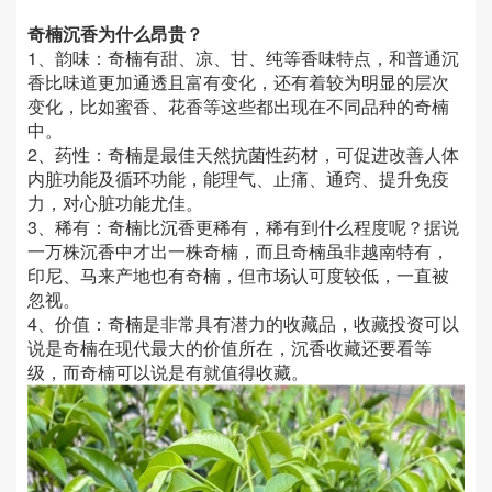
奇楠沉香为什么昂贵？
1、韵味：奇楠有甜、凉、甘、纯等香味特点，和普通沉
香比味道更加通透且富有变化，还有着较为明显的层次
变化，比如蜜香、花香等这些都出现在不同品种的奇楠
中。
2、药性：奇楠是最佳天然抗菌性药材，可促进改善人体
内脏功能及循环功能，能理气、止痛、通窍、提升免疫
力，对心脏功能尤佳。
3、稀有：奇楠比沉香更稀有，稀有到什么程度呢？据说
一万株沉香中才出一株奇楠，而且奇楠虽非越南特有，
印尼、马来产地也有奇楠，但市场认可度较低，一直被
忽视。
4、价值：奇楠是非常具有潜力的收藏品，收藏投资可以
说是奇楠在现代最大的价值所在，沉香收藏还要看等
级，而奇楠可以说是有就值得收藏。