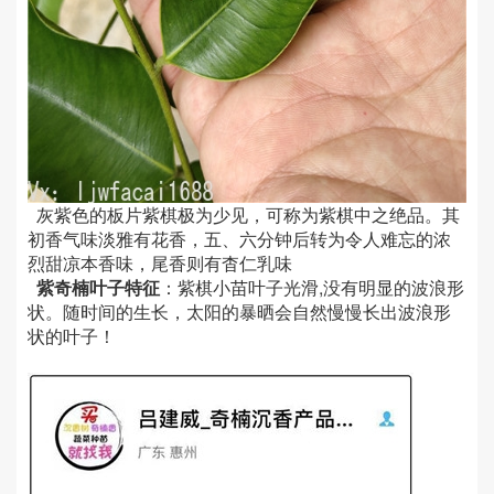
灰紫色的板片紫棋极为少见，可称为紫棋中之绝品。其
初香气味淡雅有花香，五、六分钟后转为令人难忘的浓
烈甜凉本香味，尾香则有杳仁乳味
紫奇楠叶子特征
：紫棋小苗叶子光滑,没有明显的波浪形
状。随时间的生长，太阳的暴晒会自然慢慢长出波浪形
状的叶子！