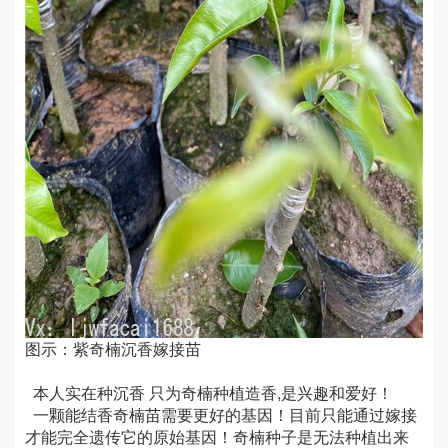
图示：紫奇楠沉香嫁接苗
本人实在种沉香 只为奇楠种植造香,是兴趣和爱好！
一颗能结香奇楠苗需要更好的基因！目前只能通过嫁接
才能完全遗传它的原始基因！奇楠种子是无法种植出来