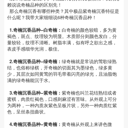
赖说说奇楠品种的区别先！
那么
奇楠沉香有哪些种类？其中极品紫奇楠沉香特征是
什么呢？我带大家细细说6种奇楠沉香品种！
1.奇楠沉香品种--白奇楠：
白奇楠的颜色较暗，多为黄
褐色，斑点、纹理较为明显。木质部分则颜色发白，分
量较轻，纹理不清晰。树脂丰满，似有呼之欲出之感，
表皮手感细华光润，极佳。
2.
奇楠沉香品种--
绿奇楠：
绿奇楠就是常说的莺歌绿熟
结，也俗称绿棋，开奇楠的切面其为墨绿色，绿多黄
少，其层次如同黄莺的羽毛带着闪亮的绿光，且油脂饱
满的绿奇楠能沉于水。
3.
奇楠沉香品种--
紫奇楠：
紫奇楠也叫兰花结熟结或者
蜜棋，肉质红褐色，口感则麻涩有苦味。从外观上可分
为两种，一种内质灰紫色呈板片状，另外一种肉质红紫
色，呈丝条扭曲状。
4.
奇楠沉香品种--
黄奇楠：
黄奇楠从外观上来讲色微