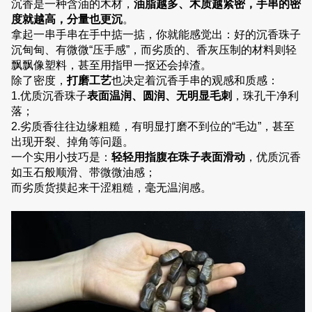
沉香是一种含油的木材，
油脂越多、木质越紧密，手串的密
度就越高，分量也更沉
。
拿起一串手串在手中掂一掂，你就能感觉出：好的沉香珠子
沉甸甸、有微微“压手感”，而劣质的、香灰压制的材料则轻
飘飘像塑料，甚至用指甲一抠还会掉渣。
除了密度，
打磨工艺
也决定着沉香手串的观感和质感：
1.优质沉香珠子
表面温润、圆润、无明显毛刺
，珠孔干净利
落；
2.劣质香往往边缘粗糙，有明显打磨不到位的“毛边”，甚至
出现开裂、掉角等问题。
一个实用小技巧是：
轻轻用指腹在珠子表面滑动
，优质沉香
如玉石般顺滑、带微微油感；
而劣质货摸起来干涩粗糙，毫无温润感。