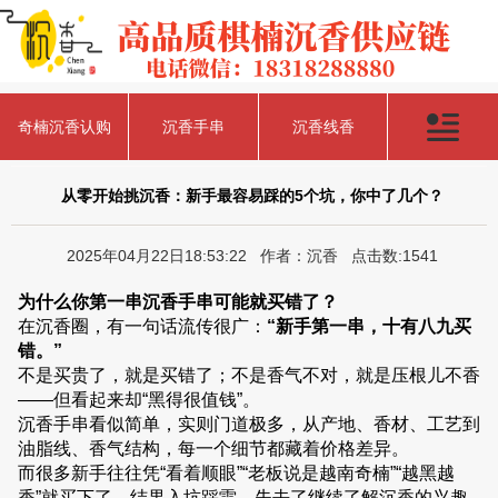
奇楠沉香认购
沉香手串
沉香线香
从零开始挑沉香：新手最容易踩的5个坑，你中了几个？
2025年04月22日18:53:22 作者：沉香 点击数:1541
为什么你第一串沉香手串可能就买错了？
在沉香圈，有一句话流传很广：
“新手第一串，十有八九买
错。”
不是买贵了，就是买错了；不是香气不对，就是压根儿不香
——但看起来却“黑得很值钱”。
沉香手串看似简单，实则门道极多，从产地、香材、工艺到
油脂线、香气结构，每一个细节都藏着价格差异。
而很多新手往往凭“看着顺眼”“老板说是越南奇楠”“越黑越
香”就买下了，结果入坑踩雷，失去了继续了解沉香的兴趣。