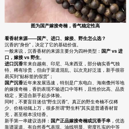
图为国产嫁接奇楠，香气稳定性高
看香材来源——国产、进口、嫁接、野生怎么选？
沉香的“身份”，决定了它的基础价值。
一般来说，沉香香材的来源主要分为四种类型：
国产 vs 进
口，嫁接 vs 野生
。
进口沉香
常来自越南、印尼、马来西亚，部分确实香气独
特、稀有珍贵，但由于渠道混乱、以次充好泛滥，新手很容
易买到“贴标签的假货”；
国产沉香
近年来发展迅速，特别是广东电白、海南儋州等地
的嫁接奇楠，香韵表现不输进口中等料，且性价比高、品质
稳定，更适合新手起步体验。
同时，不要盲目迷信“野生沉香”。真正的野生奇楠不仅稀
少、价格动辄上万，很多所谓“野生料”其实是普通香材冒
充，甚至根本没结香。
新手第一串建议选择：
国产正品嫁接奇楠或沉香手串
，优选
靠谱渠道、有自然香气表现、油线明显、密度扎实的中等