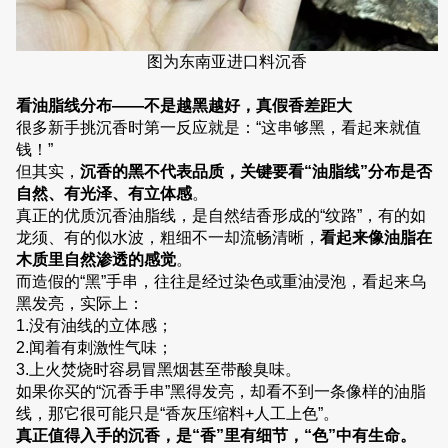
图为东南亚进口料沉香
看油脂线分布——不是越黑越好，真假香差距大
很多新手挑沉香时第一反应就是：“这串够黑，看起来就值
钱！”
但其实，
沉香的黑不代表品质，关键要看“油脂线”分布是否
自然、有光泽、有立体感
。
真正的优质沉香油脂线，是自然结香形成的“纹路”，有的如
龙须、有的似水波，粗细不一却流畅清晰，
看起来像油脂在
木质里自然渗透的感觉
。
而造假的“黑”手串，往往是经过染色或重油浸泡，看起来乌
黑发亮，实际上：
1.没有油线的立体感；
2.闻着有刺激性气味；
3.上火焚烧时容易冒黑烟甚至带酸臭味。
如果你买的“沉香手串”黑得发亮，却看不到一条像样的油脂
线，那它很可能只是“香灰压缩料+人工上色”。
真正值得入手的沉香，是“香”里有细节，“色”中有生命。