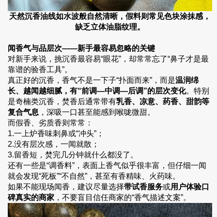
天然沉香油线如水波般自然清晰，假料则常见色块涂抹感，
缺乏立体油脂纹理。
闻香气与品层次——新手最容易忽略的关键
对新手来说，挑沉香最容易“眼花”，却常常忘了“鼻子才是最
靠谱的验香工具”。
真正好的沉香，香气不是一下子“扑面而来”，而是
温润绵
长、越闻越细腻，有“前调—中调—后调”的层次变化
。特别
是奇楠类沉香，焚香后通常带有
乳香、凉意、药香、甜韵等
复合气息
，深吸一口甚至能感到喉咙微甜。
而假香、劣质香则常常：
1.一上炉香味刺鼻或“冲头”；
2.没有层次感，一闻就散；
3.留香短，焚完几分钟就什么都没了。
还有一些是“调香料”，表面上香气似乎很丰富，但仔细一闻
就会发现“死板”“不自然”，甚至有香精味、火药味。
如果不能现场闻香，建议尽量选择
带试香服务
或
用户体验口
碑真实的商家
，不要盲目信任商家的“香气描述文案”。